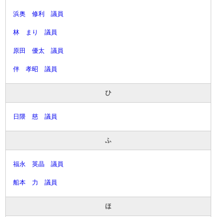
浜奥 修利 議員
林 まり 議員
原田 優太 議員
伴 孝昭 議員
ひ
日隈 慈 議員
ふ
福永 英晶 議員
船本 力 議員
ほ