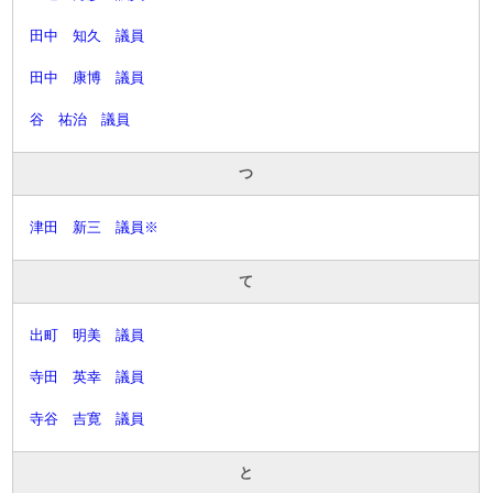
田中 知久 議員
田中 康博 議員
谷 祐治 議員
つ
津田 新三 議員※
て
出町 明美 議員
寺田 英幸 議員
寺谷 吉寛 議員
と