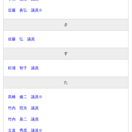
近藤 眞弘 議員※
さ
佐藤 弘 議員
す
杉浦 智子 議員
た
髙橋 健二 議員※
竹内 照夫 議員
竹内 基二 議員
立道 秀彦 議員※