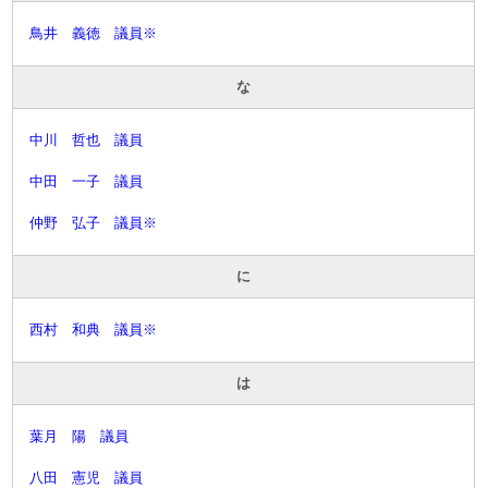
鳥井 義徳 議員※
な
中川 哲也 議員
中田 一子 議員
仲野 弘子 議員※
に
西村 和典 議員※
は
葉月 陽 議員
八田 憲児 議員