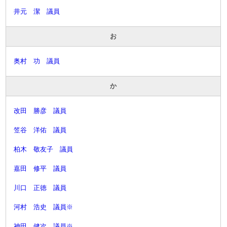
井元 潔 議員
お
奥村 功 議員
か
改田 勝彦 議員
笠谷 洋佑 議員
柏木 敬友子 議員
嘉田 修平 議員
川口 正徳 議員
河村 浩史 議員※
神田 健次 議員※