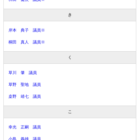
き
岸本 典子 議員※
桐田 真人 議員※
く
草川 肇 議員
草野 聖地 議員
桒野 靖七 議員
こ
幸光 正嗣 議員
小島 義雄 議員