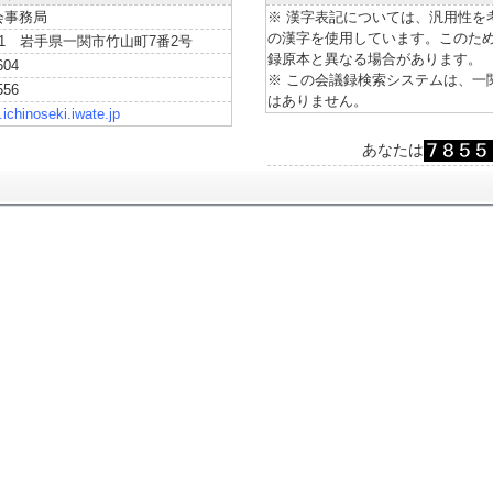
会事務局
※ 漢字表記については、汎用性を考
の漢字を使用しています。このた
8501 岩手県一関市竹山町7番2号
録原本と異なる場合があります。
604
※ この会議録検索システムは、一
556
はありません。
.ichinoseki.iwate.jp
あなたは