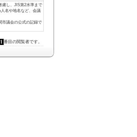
慮し、JIS第2水準まで
め人名や地名など、会議
関市議会の公式の記録で
番目の閲覧者です。