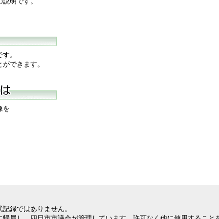
の説明です。
です。
とができます。
像を
式記録ではありません。
に帰属し、四日市市議会が管理しています。許可なく他に使用すること