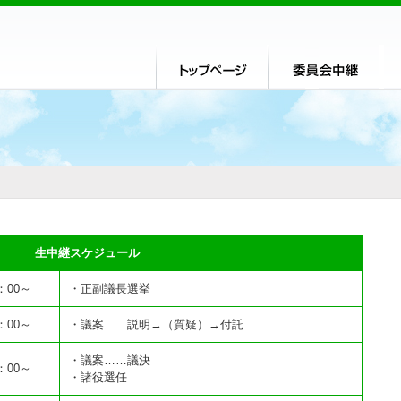
生中継スケジュール
：00～
・正副議長選挙
：00～
・議案……説明→（質疑）→付託
・議案……議決
：00～
・諸役選任