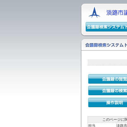
このページに
担当
淡路