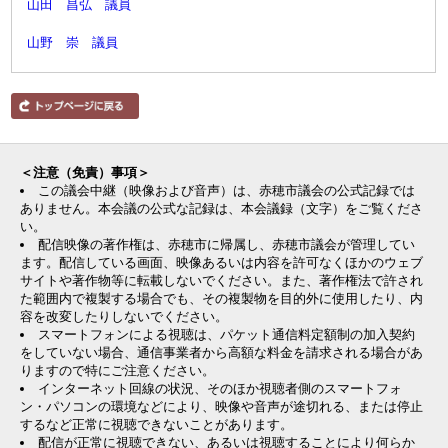
山田 昌弘 議員
山野 崇 議員
＜注意（免責）事項＞
この議会中継（映像および音声）は、赤穂市議会の公式記録では
ありません。本会議の公式な記録は、本会議録（文字）をご覧くださ
い。
配信映像の著作権は、赤穂市に帰属し、赤穂市議会が管理してい
ます。配信している画面、映像あるいは内容を許可なくほかのウェブ
サイトや著作物等に転載しないでください。また、著作権法で許され
た範囲内で複製する場合でも、その複製物を目的外に使用したり、内
容を改変したりしないでください。
スマートフォンによる視聴は、パケット通信料定額制の加入契約
をしていない場合、通信事業者から高額な料金を請求される場合があ
りますので特にご注意ください。
インターネット回線の状況、そのほか視聴者側のスマートフォ
ン・パソコンの環境などにより、映像や音声が途切れる、または停止
するなど正常に視聴できないことがあります。
配信が正常に視聴できない、あるいは視聴することにより何らか