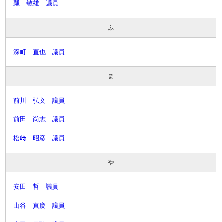
瓢 敏雄 議員
ふ
深町 直也 議員
ま
前川 弘文 議員
前田 尚志 議員
松﨑 昭彦 議員
や
安田 哲 議員
山谷 真慶 議員