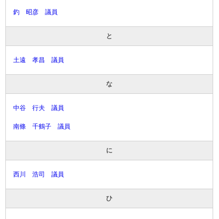
釣 昭彦 議員
と
土遠 孝昌 議員
な
中谷 行夫 議員
南條 千鶴子 議員
に
西川 浩司 議員
ひ