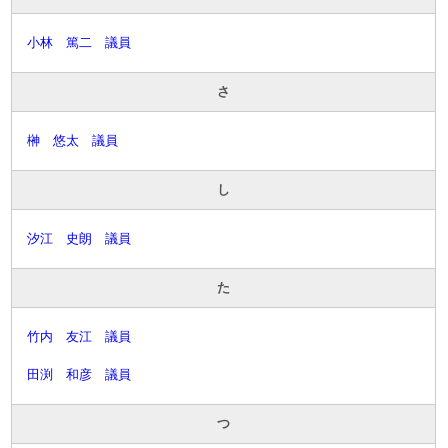
小林 篤二 議員
さ
榊 悠太 議員
し
汐江 史朗 議員
た
竹内 友江 議員
田渕 和彦 議員
つ