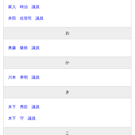
家入 時治 議員
井田 佐登司 議員
お
奥藤 隆裕 議員
か
川本 孝明 議員
き
木下 秀臣 議員
木下 守 議員
こ