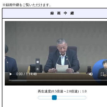
※録画中継をご覧いただけます。
録 画 中 継
再生速度(0.5倍速～2.0倍速)：
1.0