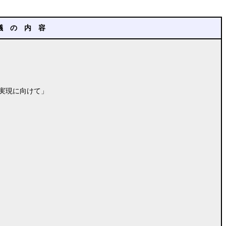
議 の 内 容
の実現に向けて」