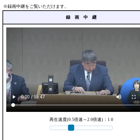
※録画中継をご覧いただけます。
録 画 中 継
再生速度(0.5倍速～2.0倍速)：
1.0