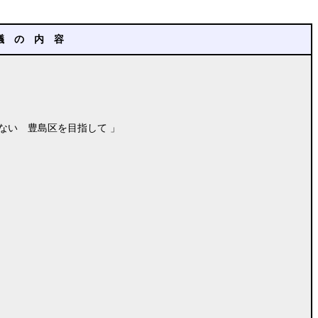
議 の 内 容
ない 豊島区を目指して 」