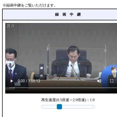
※録画中継をご覧いただけます。
録 画 中 継
再生速度(0.5倍速～2.0倍速)：
1.0