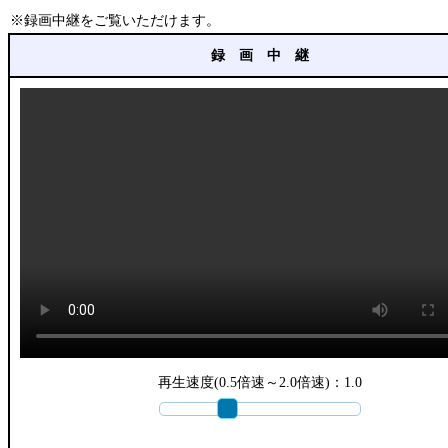
※録画中継をご覧いただけます。
録 画 中 継
再生速度(0.5倍速～2.0倍速)：
1.0