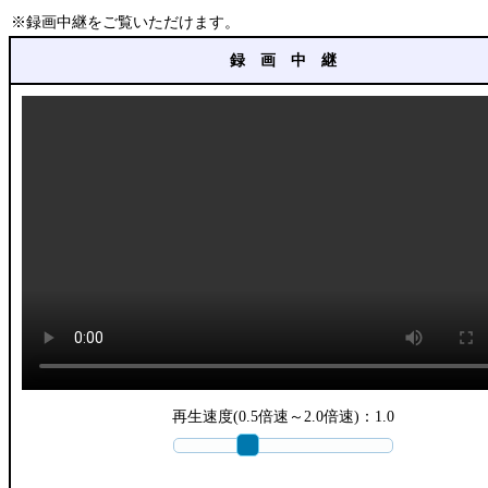
※録画中継をご覧いただけます。
録 画 中 継
再生速度(0.5倍速～2.0倍速)：
1.0