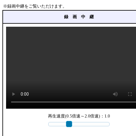
※録画中継をご覧いただけます。
録 画 中 継
再生速度(0.5倍速～2.0倍速)：
1.0