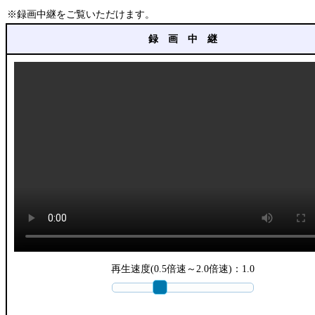
※録画中継をご覧いただけます。
録 画 中 継
再生速度(0.5倍速～2.0倍速)：
1.0