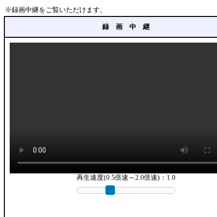
※録画中継をご覧いただけます。
録 画 中 継
再生速度(0.5倍速～2.0倍速)：
1.0