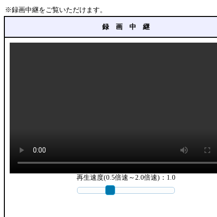
※録画中継をご覧いただけます。
録 画 中 継
再生速度(0.5倍速～2.0倍速)：
1.0