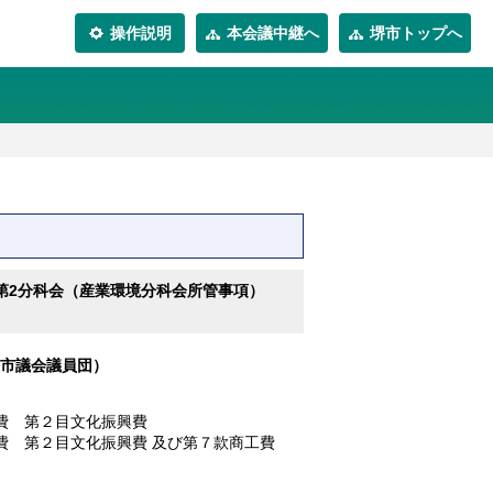
操作説明
本会議中継へ
堺市トップへ
第2分科会（産業環境分科会所管事項）
市議会議員団）
費 第２目文化振興費
費 第２目文化振興費 及び第７款商工費