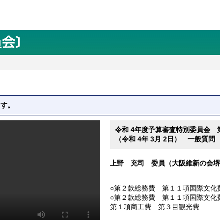
ます。
令和 4年度予算審査特別委員会 
（令和 4年 3月 2日） 一般質問
上野 充司 委員（大阪維新の会堺
○第２款総務費 第１１項国際文化
○第２款総務費 第１１項国際文化
第１項商工費 第３目観光費