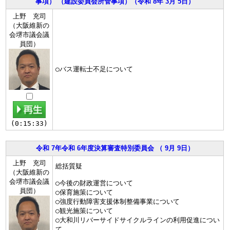
事項） （建設委員会所管事項）（令和 8年 3月 5日）
上野 充司
（大阪維新の
会堺市議会議
員団）
○バス運転士不足について
(0:15:33)
令和 7年令和 6年度決算審査特別委員会 （ 9月 9日）
上野 充司
総括質疑
（大阪維新の
会堺市議会議
○今後の財政運営について
員団）
○保育施策について
○強度行動障害支援体制整備事業について
○観光施策について
○大和川リバーサイドサイクルラインの利用促進につい
て