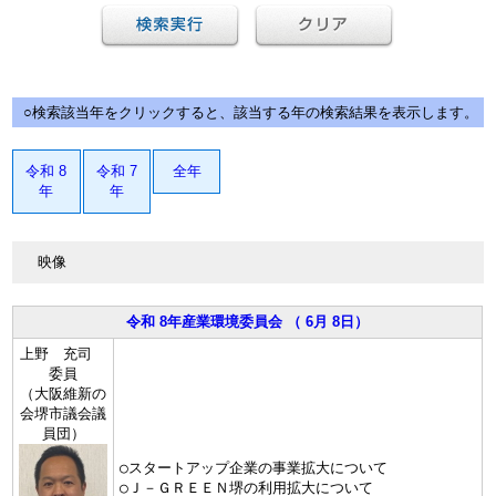
○検索該当年をクリックすると、該当する年の検索結果を表示します。
令和 8
令和 7
全年
年
年
映像
令和 8年産業環境委員会 （ 6月 8日）
上野 充司
委員
（大阪維新の
会堺市議会議
員団）
○スタートアップ企業の事業拡大について
○Ｊ－ＧＲＥＥＮ堺の利用拡大について