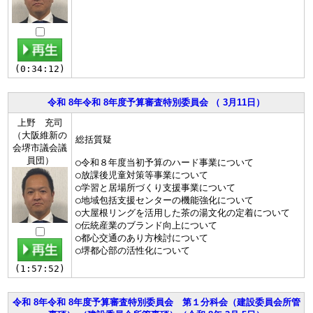
(0:34:12)
令和 8年令和 8年度予算審査特別委員会 （ 3月11日）
上野 充司
（大阪維新の
総括質疑
会堺市議会議
員団）
○令和８年度当初予算のハード事業について
○放課後児童対策等事業について
○学習と居場所づくり支援事業について
○地域包括支援センターの機能強化について
○大屋根リングを活用した茶の湯文化の定着について
○伝統産業のブランド向上について
○都心交通のあり方検討について
○堺都心部の活性化について
(1:57:52)
令和 8年令和 8年度予算審査特別委員会 第１分科会（建設委員会所管