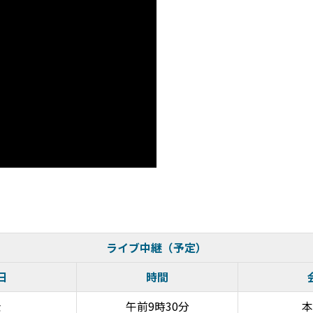
ライブ中継（予定）
日
時間
金
午前9時30分
本