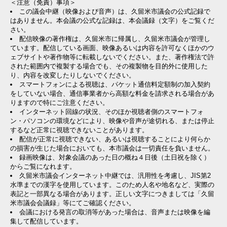
＜注意（免責）事項＞
この議会中継（映像および音声）は、久留米市議会の公式記録で
はありません。本会議の公式な記録は、本会議録（文字）をご覧くだ
さい。
配信映像の著作権は、久留米市に帰属し、久留米市議会が管理し
ています。配信している画面、映像あるいは内容を許可なくほかのウ
ェブサイトや著作物等に転載しないでください。また、著作権法で許
された範囲内で複製する場合でも、その複製物を目的外に使用した
り、内容を改変したりしないでください。
スマートフォンによる視聴は、パケット通信料定額制の加入契約
をしていない場合、通信事業者から高額な料金を請求される場合があ
りますので特にご注意ください。
インターネット回線の状況、そのほか視聴者側のスマートフォ
ン・パソコンの環境などにより、映像や音声が途切れる、または停止
するなど正常に視聴できないことがあります。
配信が正常に視聴できない、あるいは視聴することにより何らか
の損害が生じた場合においても、本市議会は一切責任を負いません。
録画映像は、対象会議のあった日の概ね４日後（土日祝を除く）
からご覧になれます。
久留米市議会インターネット中継では、汎用性を考慮し、JIS第2
水準までの漢字を使用しています。このため人名や地名など、実際の
表記と一部異なる場合があります。正しい文字につきましては「久留
米市議会会議録」等にてご確認ください。
会議における発言の取消等があった場合は、音声または映像を編
集して配信しています。