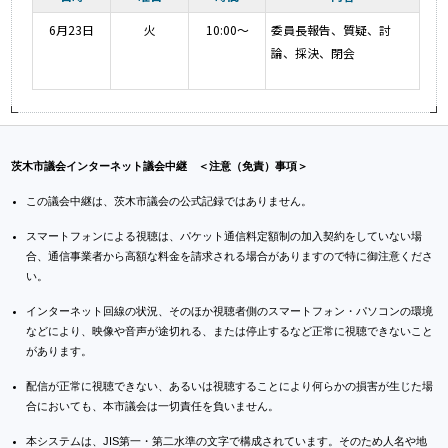
6月23日
火
10:00～
委員長報告、質疑、討
論、採決、閉会
茨木市議会インターネット議会中継 ＜注意（免責）事項＞
この議会中継は、茨木市議会の公式記録ではありません。
スマートフォンによる視聴は、パケット通信料定額制の加入契約をしていない場
合、通信事業者から高額な料金を請求される場合がありますので特に御注意くださ
い。
インターネット回線の状況、そのほか視聴者側のスマートフォン・パソコンの環境
などにより、映像や音声が途切れる、または停止するなど正常に視聴できないこと
があります。
配信が正常に視聴できない、あるいは視聴することにより何らかの損害が生じた場
合においても、本市議会は一切責任を負いません。
本システムは、JIS第一・第二水準の文字で構成されています。そのため人名や地