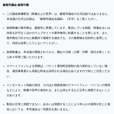
飯能市議会 録画中継
この議会映像配信（映像および音声）は、飯能市議会の公式記録ではありません。
本会議の公式な記録は、「飯能市議会会議録」（文字）をご覧ください。
録画映像の著作権は、飯能市に帰属しています。配信している画面、映像あるいは
内容を許可なくほかのウェブサイトや著作物等に転載することを禁じます。また、
著作権法で許された範囲内で複製する場合でも、その複製物を目的外に使用した
り、内容を改変したりしないでください。
録画映像は、本会議が開催されてから、概ね５日後（土曜・日曜・祝日を除く）か
ら約４年間ご覧いただけます。
スマートフォンによる視聴は、パケット通信料定額制の加入契約をしていない場
合、通信事業者から高額な料金を請求される場合がありますので特にご注意くださ
い。
インターネット回線の状況、そのほか視聴者側のスマートフォン・パソコンの環境
などにより、映像や音声が途切れる、または停止するなど正常に視聴できないこと
があります。
配信が正常に視聴できない、あるいは視聴することにより何らかの損害が生じた場
合においても、本市議会は一切責任を負いません。