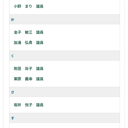
小野 まり 議員
か
金子 敏江 議員
加涌 弘貴 議員
く
熊田 尚子 議員
栗原 義幸 議員
さ
坂井 悦子 議員
す