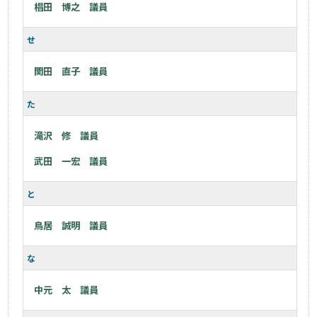
椙田 博之 議員
せ
関田 直子 議員
た
滝沢 修 議員
武田 一宏 議員
と
鳥居 誠明 議員
な
中元 太 議員