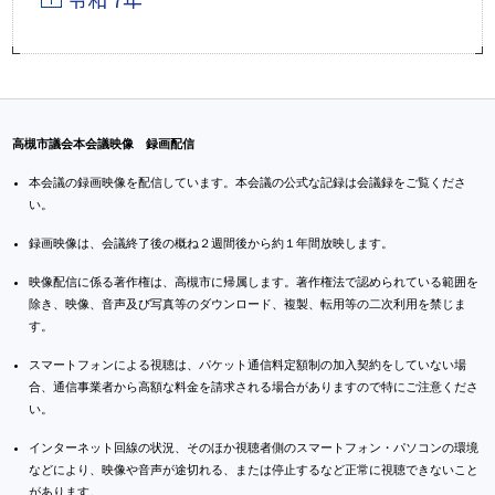
高槻市議会本会議映像 録画配信
本会議の録画映像を配信しています。本会議の公式な記録は会議録をご覧くださ
い。
録画映像は、会議終了後の概ね２週間後から約１年間放映します。
映像配信に係る著作権は、高槻市に帰属します。著作権法で認められている範囲を
除き、映像、音声及び写真等のダウンロード、複製、転用等の二次利用を禁じま
す。
スマートフォンによる視聴は、パケット通信料定額制の加入契約をしていない場
合、通信事業者から高額な料金を請求される場合がありますので特にご注意くださ
い。
インターネット回線の状況、そのほか視聴者側のスマートフォン・パソコンの環境
などにより、映像や音声が途切れる、または停止するなど正常に視聴できないこと
があります。