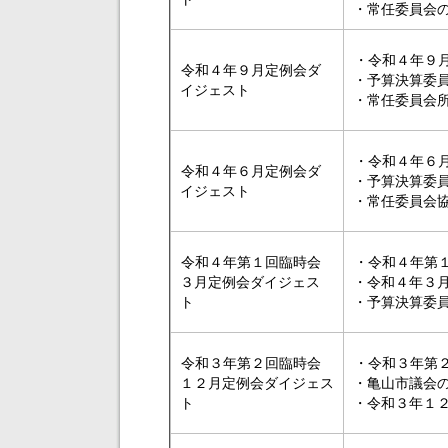
・常任委員会
・令和４年９
令和４年９月定例会ダ
・予算決算委
イジェスト
・常任委員会
・令和４年６
令和４年６月定例会ダ
・予算決算委
イジェスト
・常任委員会
令和４年第１回臨時会
・令和４年第
３月定例会ダイジェス
・令和４年３
ト
・予算決算委
令和３年第２回臨時会
・令和３年第
１２月定例会ダイジェス
・亀山市議会
ト
・令和３年１