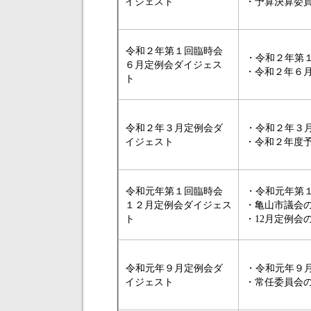
イジェスト
・予算決算委
令和２年第１回臨時会
・令和２年第
６月定例会ダイジェス
・令和２年６
ト
令和２年３月定例会ダ
・令和２年３
イジェスト
・令和２年度
令和元年第１回臨時会
・令和元年第
１２月定例会ダイジェス
・亀山市議会
ト
・12月定例会
令和元年９月定例会ダ
・令和元年９
イジェスト
・常任委員会