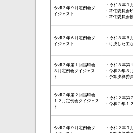
・令和３年９
令和３年９月定例会ダ
・常任委員会
イジェスト
・常任委員会
令和３年６月定例会ダ
・令和３年６
イジェスト
・可決した主
令和３年第１回臨時会
・令和３年第
３月定例会ダイジェス
・令和３年３
ト
・予算決算委
令和２年第２回臨時会
・令和２年第
１２月定例会ダイジェス
・令和２年１
ト
令和２年９月定例会ダ
・令和２年９