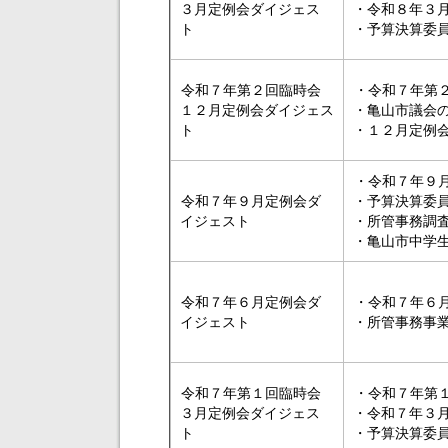
３月定例会ダイジェス
・令和８年３
ト
・予算決算委
令和７年第２回臨時会
・令和７年第
１２月定例会ダイジェス
・亀山市議会
ト
・１２月定例
・令和７年９
令和７年９月定例会ダ
・予算決算委
イジェスト
・所管事務調
・亀山市中学
令和７年６月定例会ダ
・令和７年６
イジェスト
・所管事務事
令和７年第１回臨時会
・令和７年第
３月定例会ダイジェス
・令和７年３
ト
・予算決算委