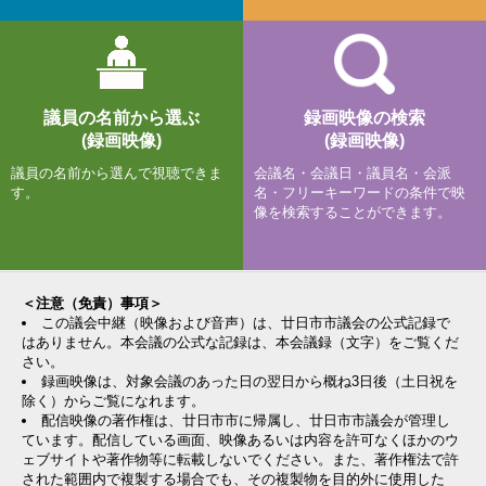
議員の名前から選ぶ
録画映像の検索
(録画映像)
(録画映像)
議員の名前から選んで視聴できま
会議名・会議日・議員名・会派
す。
名・フリーキーワードの条件で映
像を検索することができます。
＜注意（免責）事項＞
この議会中継（映像および音声）は、廿日市市議会の公式記録で
はありません。本会議の公式な記録は、本会議録（文字）をご覧くだ
さい。
録画映像は、対象会議のあった日の翌日から概ね3日後（土日祝を
除く）からご覧になれます。
配信映像の著作権は、廿日市市に帰属し、廿日市市議会が管理し
ています。配信している画面、映像あるいは内容を許可なくほかのウ
ェブサイトや著作物等に転載しないでください。また、著作権法で許
された範囲内で複製する場合でも、その複製物を目的外に使用した